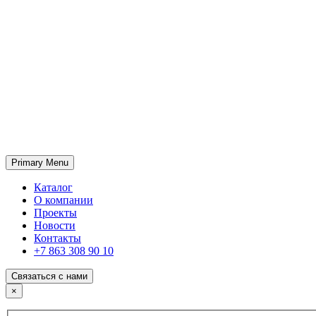
Primary Menu
ГК «SABONE»
Оптовые поставки отделочных материалов и оборудования
Каталог
О компании
Проекты
Новости
Контакты
+7 863 308 90 10
Связаться с нами
×