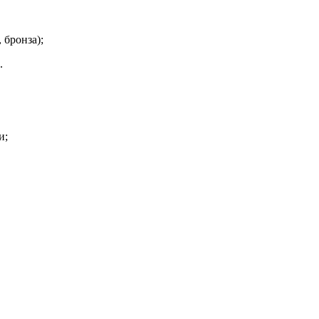
 бронза);
.
и;