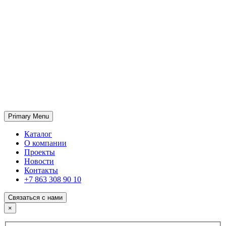
Primary Menu
ГК «SABONE»
Оптовые поставки отделочных материалов и оборудования
Каталог
О компании
Проекты
Новости
Контакты
+7 863 308 90 10
Связаться с нами
×