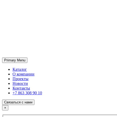
Primary Menu
ГК «SABONE»
Оптовые поставки отделочных материалов и оборудования
Каталог
О компании
Проекты
Новости
Контакты
+7 863 308 90 10
Связаться с нами
×