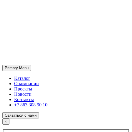
Primary Menu
ГК «SABONE»
Оптовые поставки отделочных материалов и оборудования
Каталог
О компании
Проекты
Новости
Контакты
+7 863 308 90 10
Связаться с нами
×