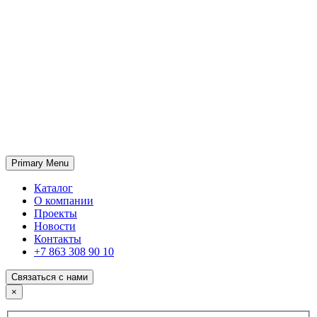
Primary Menu
ГК «SABONE»
Оптовые поставки отделочных материалов и оборудования
Каталог
О компании
Проекты
Новости
Контакты
+7 863 308 90 10
Связаться с нами
×