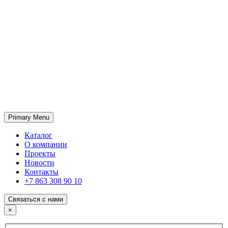
Primary Menu
ГК «SABONE»
Оптовые поставки отделочных материалов и оборудования
Каталог
О компании
Проекты
Новости
Контакты
+7 863 308 90 10
Связаться с нами
×