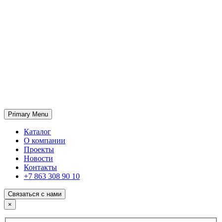
Primary Menu
ГК «SABONE»
Оптовые поставки отделочных материалов и оборудования
Каталог
О компании
Проекты
Новости
Контакты
+7 863 308 90 10
Связаться с нами
×