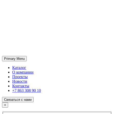
Primary Menu
ГК «SABONE»
Оптовые поставки отделочных материалов и оборудования
Каталог
О компании
Проекты
Новости
Контакты
+7 863 308 90 10
Связаться с нами
×