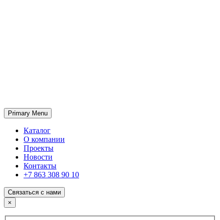
Primary Menu
ГК «SABONE»
Оптовые поставки отделочных материалов и оборудования
Каталог
О компании
Проекты
Новости
Контакты
+7 863 308 90 10
Связаться с нами
×