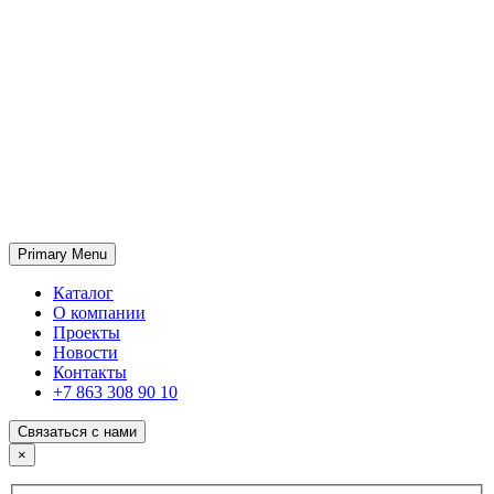
Primary Menu
ГК «SABONE»
Оптовые поставки отделочных материалов и оборудования
Каталог
О компании
Проекты
Новости
Контакты
+7 863 308 90 10
Связаться с нами
×