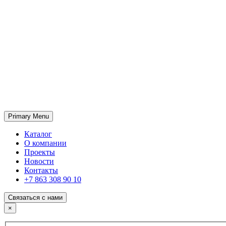
Primary Menu
ГК «SABONE»
Оптовые поставки отделочных материалов и оборудования
Каталог
О компании
Проекты
Новости
Контакты
+7 863 308 90 10
Связаться с нами
×