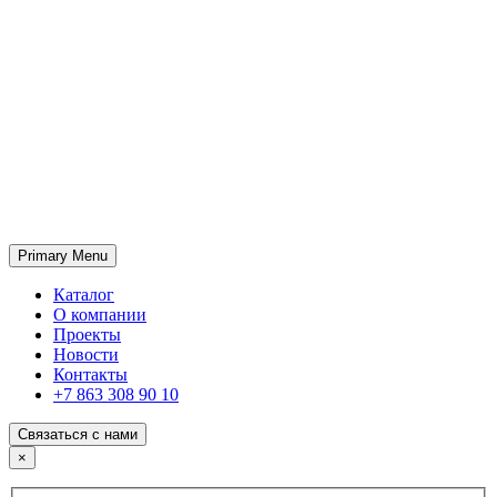
Primary Menu
ГК «SABONE»
Оптовые поставки отделочных материалов и оборудования
Каталог
О компании
Проекты
Новости
Контакты
+7 863 308 90 10
Связаться с нами
×