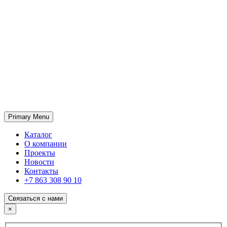
Primary Menu
ГК «SABONE»
Оптовые поставки отделочных материалов и оборудования
Каталог
О компании
Проекты
Новости
Контакты
+7 863 308 90 10
Связаться с нами
×