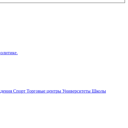
политике.
ждения
Спорт
Торговые центры
Университеты
Школы