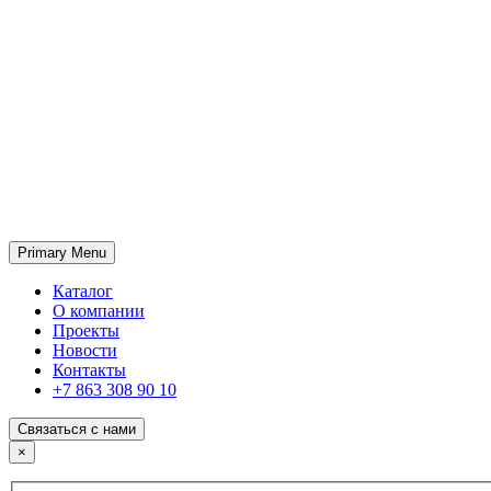
Primary Menu
ГК «SABONE»
Оптовые поставки отделочных материалов и оборудования
Каталог
О компании
Проекты
Новости
Контакты
+7 863 308 90 10
Связаться с нами
×