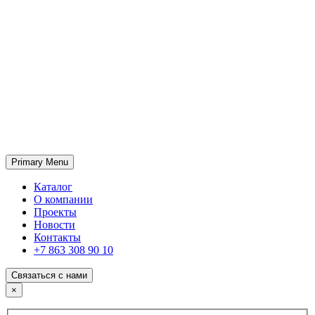
Primary Menu
ГК «SABONE»
Оптовые поставки отделочных материалов и оборудования
Каталог
О компании
Проекты
Новости
Контакты
+7 863 308 90 10
Связаться с нами
×