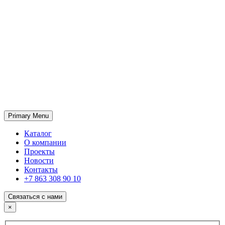
Primary Menu
ГК «SABONE»
Оптовые поставки отделочных материалов и оборудования
Каталог
О компании
Проекты
Новости
Контакты
+7 863 308 90 10
Связаться с нами
×