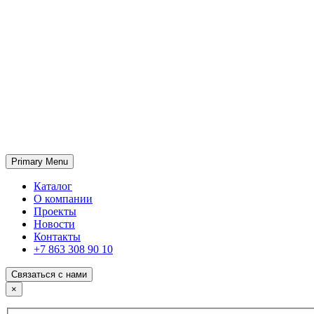
Primary Menu
ГК «SABONE»
Оптовые поставки отделочных материалов и оборудования
Каталог
О компании
Проекты
Новости
Контакты
+7 863 308 90 10
Связаться с нами
×