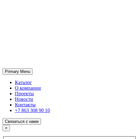
Primary Menu
ГК «SABONE»
Оптовые поставки отделочных материалов и оборудования
Каталог
О компании
Проекты
Новости
Контакты
+7 863 308 90 10
Связаться с нами
×