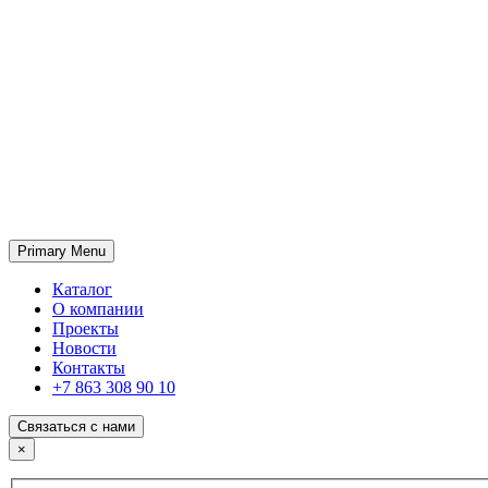
Primary Menu
ГК «SABONE»
Оптовые поставки отделочных материалов и оборудования
Каталог
О компании
Проекты
Новости
Контакты
+7 863 308 90 10
Связаться с нами
×