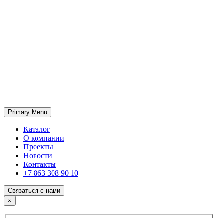
Primary Menu
ГК «SABONE»
Оптовые поставки отделочных материалов и оборудования
Каталог
О компании
Проекты
Новости
Контакты
+7 863 308 90 10
Связаться с нами
×