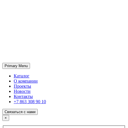
Primary Menu
ГК «SABONE»
Оптовые поставки отделочных материалов и оборудования
Каталог
О компании
Проекты
Новости
Контакты
+7 863 308 90 10
Связаться с нами
×