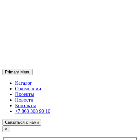
Primary Menu
ГК «SABONE»
Оптовые поставки отделочных материалов и оборудования
Каталог
О компании
Проекты
Новости
Контакты
+7 863 308 90 10
Связаться с нами
×