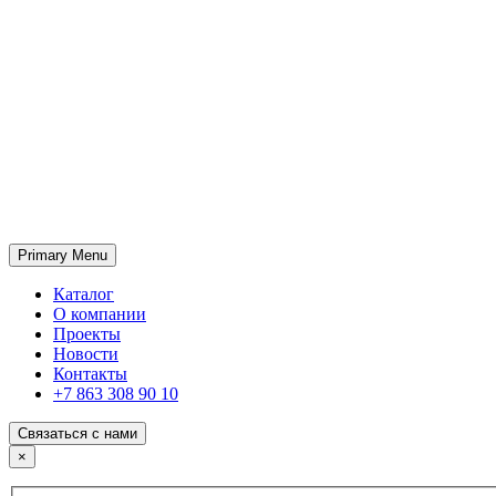
Primary Menu
ГК «SABONE»
Оптовые поставки отделочных материалов и оборудования
Каталог
О компании
Проекты
Новости
Контакты
+7 863 308 90 10
Связаться с нами
×