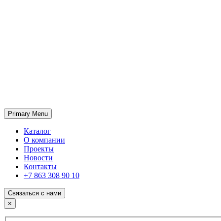
Primary Menu
ГК «SABONE»
Оптовые поставки отделочных материалов и оборудования
Каталог
О компании
Проекты
Новости
Контакты
+7 863 308 90 10
Связаться с нами
×