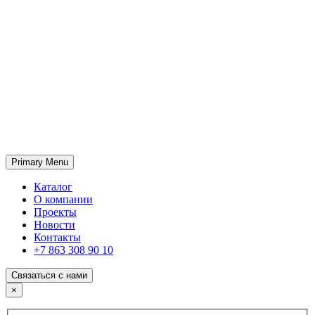
Primary Menu
ГК «SABONE»
Оптовые поставки отделочных материалов и оборудования
Каталог
О компании
Проекты
Новости
Контакты
+7 863 308 90 10
Связаться с нами
×