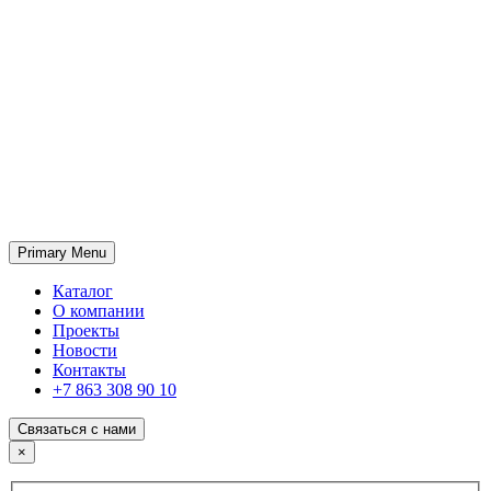
Primary Menu
ГК «SABONE»
Оптовые поставки отделочных материалов и оборудования
Каталог
О компании
Проекты
Новости
Контакты
+7 863 308 90 10
Связаться с нами
×