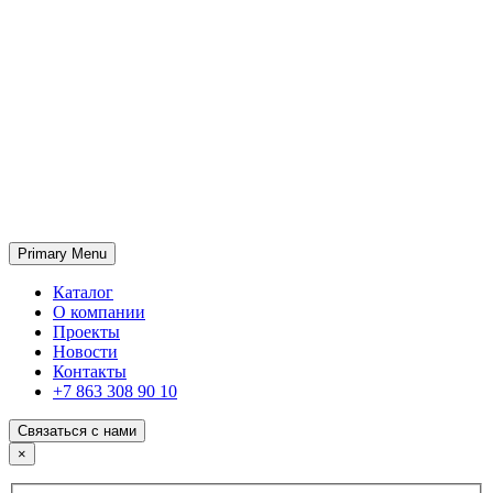
Primary Menu
ГК «SABONE»
Оптовые поставки отделочных материалов и оборудования
Каталог
О компании
Проекты
Новости
Контакты
+7 863 308 90 10
Связаться с нами
×