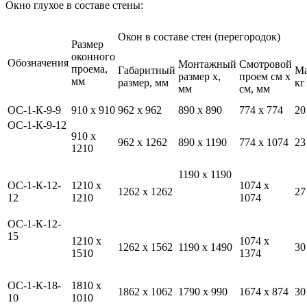
Окно глухое в составе стены:
Окон в составе стен (перегородок)
Размер
оконного
Обозначения
Монтажный
Смотровой
проема,
Габаритный
Ма
размер х,
проем см х
мм
размер, мм
кг
мм
см, мм
ОС-1-К-9-9
910 х 910
962 х 962
890 х 890
774 х 774
20
ОС-1-К-9-12
910 х
962 х 1262
890 х 1190
774 х 1074
23
1210
1190 х 1190
ОС-1-К-12-
1210 х
1074 х
1262 х 1262
27
12
1210
1074
ОС-1-К-12-
15
1210 х
1074 х
1262 х 1562
1190 х 1490
30
1510
1374
ОС-1-К-18-
1810 х
1862 х 1062
1790 х 990
1674 х 874
30
10
1010