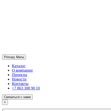
Primary Menu
ГК «SABONE»
Оптовые поставки отделочных материалов и оборудования
Каталог
О компании
Проекты
Новости
Контакты
+7 863 308 90 10
Связаться с нами
×