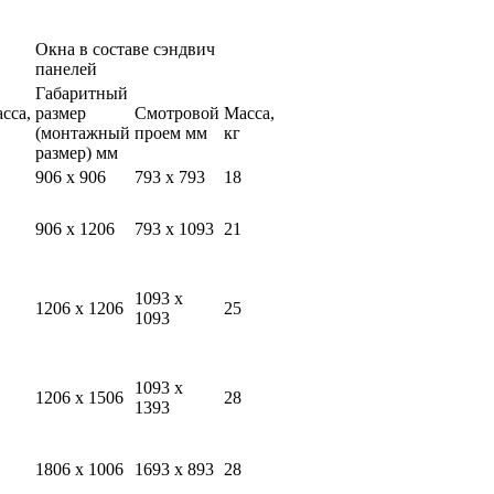
Окна в составе сэндвич
панелей
Габаритный
сса,
размер
Смотровой
Масса,
(монтажный
проем мм
кг
размер) мм
906 х 906
793 х 793
18
906 х 1206
793 х 1093
21
1093 х
1206 х 1206
25
1093
1093 х
1206 х 1506
28
1393
1806 х 1006
1693 х 893
28