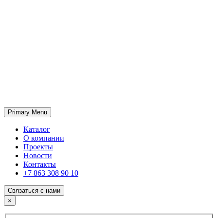
Primary Menu
ГК «SABONE»
Оптовые поставки отделочных материалов и оборудования
Каталог
О компании
Проекты
Новости
Контакты
+7 863 308 90 10
Связаться с нами
×