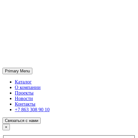
Primary Menu
ГК «SABONE»
Оптовые поставки отделочных материалов и оборудования
Каталог
О компании
Проекты
Новости
Контакты
+7 863 308 90 10
Связаться с нами
×