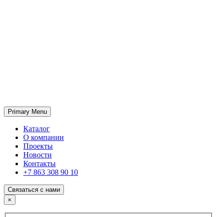
Primary Menu
ГК «SABONE»
Оптовые поставки отделочных материалов и оборудования
Каталог
О компании
Проекты
Новости
Контакты
+7 863 308 90 10
Связаться с нами
×