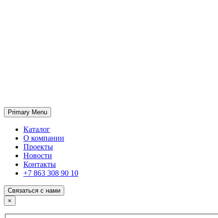
Primary Menu
ГК «SABONE»
Оптовые поставки отделочных материалов и оборудования
Каталог
О компании
Проекты
Новости
Контакты
+7 863 308 90 10
Связаться с нами
×