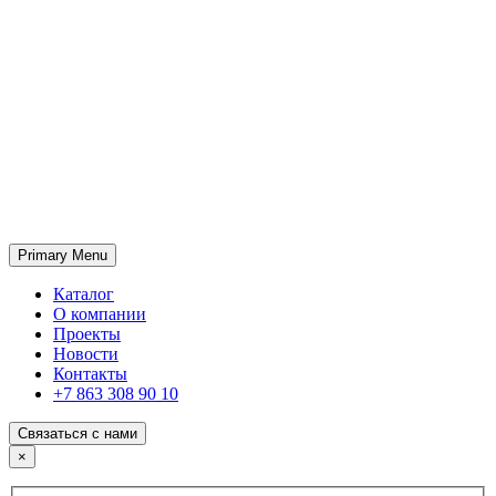
Primary Menu
ГК «SABONE»
Оптовые поставки отделочных материалов и оборудования
Каталог
О компании
Проекты
Новости
Контакты
+7 863 308 90 10
Связаться с нами
×