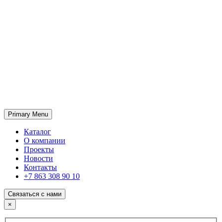
Primary Menu
ГК «SABONE»
Оптовые поставки отделочных материалов и оборудования
Каталог
О компании
Проекты
Новости
Контакты
+7 863 308 90 10
Связаться с нами
×