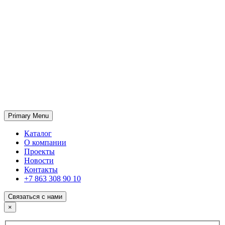
Primary Menu
ГК «SABONE»
Оптовые поставки отделочных материалов и оборудования
Каталог
О компании
Проекты
Новости
Контакты
+7 863 308 90 10
Связаться с нами
×