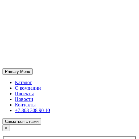
Primary Menu
ГК «SABONE»
Оптовые поставки отделочных материалов и оборудования
Каталог
О компании
Проекты
Новости
Контакты
+7 863 308 90 10
Связаться с нами
×