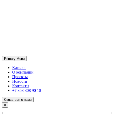
Primary Menu
ГК «SABONE»
Оптовые поставки отделочных материалов и оборудования
Каталог
О компании
Проекты
Новости
Контакты
+7 863 308 90 10
Связаться с нами
×