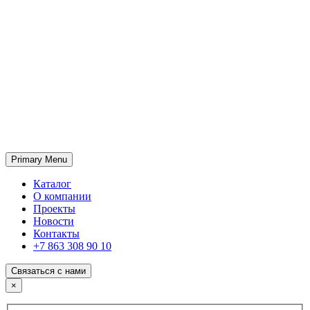
Primary Menu
ГК «SABONE»
Оптовые поставки отделочных материалов и оборудования
Каталог
О компании
Проекты
Новости
Контакты
+7 863 308 90 10
Связаться с нами
×