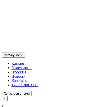
Primary Menu
ГК «SABONE»
Оптовые поставки отделочных материалов и оборудования
Каталог
О компании
Проекты
Новости
Контакты
+7 863 308 90 10
Связаться с нами
×