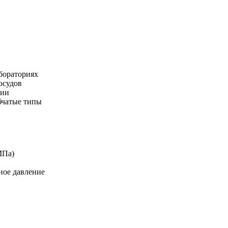
бораториях
осудов
ции
бчатые типы
МПа)
ное давление