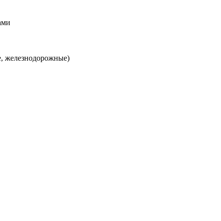
ами
е, железнодорожные)