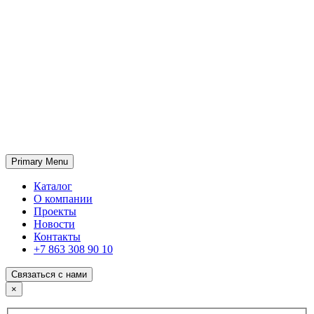
Primary Menu
ГК «SABONE»
Оптовые поставки отделочных материалов и оборудования
Каталог
О компании
Проекты
Новости
Контакты
+7 863 308 90 10
Связаться с нами
×