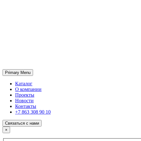
Primary Menu
ГК «SABONE»
Оптовые поставки отделочных материалов и оборудования
Каталог
О компании
Проекты
Новости
Контакты
+7 863 308 90 10
Связаться с нами
×