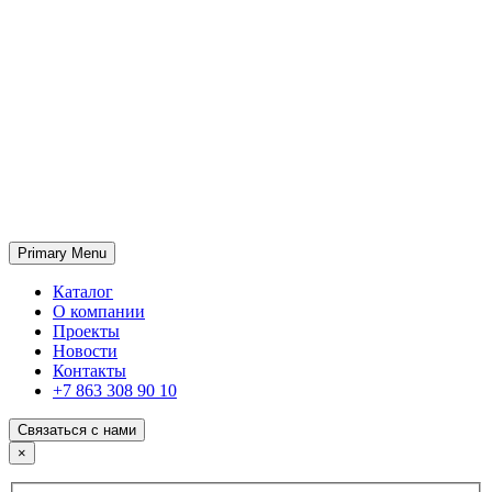
Primary Menu
ГК «SABONE»
Оптовые поставки отделочных материалов и оборудования
Каталог
О компании
Проекты
Новости
Контакты
+7 863 308 90 10
Связаться с нами
×