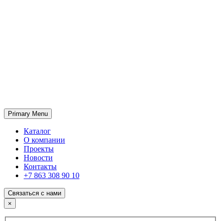
Primary Menu
ГК «SABONE»
Оптовые поставки отделочных материалов и оборудования
Каталог
О компании
Проекты
Новости
Контакты
+7 863 308 90 10
Связаться с нами
×