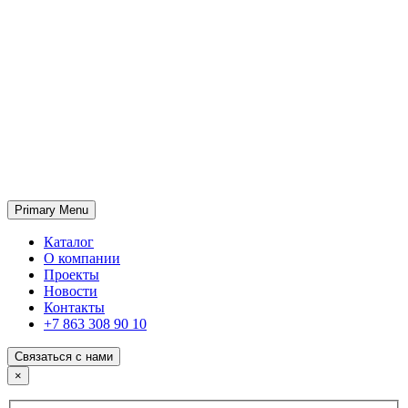
Primary Menu
ГК «SABONE»
Оптовые поставки отделочных материалов и оборудования
Каталог
О компании
Проекты
Новости
Контакты
+7 863 308 90 10
Связаться с нами
×