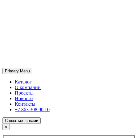
Primary Menu
ГК «SABONE»
Оптовые поставки отделочных материалов и оборудования
Каталог
О компании
Проекты
Новости
Контакты
+7 863 308 90 10
Связаться с нами
×