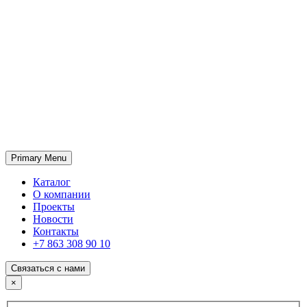
Primary Menu
ГК «SABONE»
Оптовые поставки отделочных материалов и оборудования
Каталог
О компании
Проекты
Новости
Контакты
+7 863 308 90 10
Связаться с нами
×