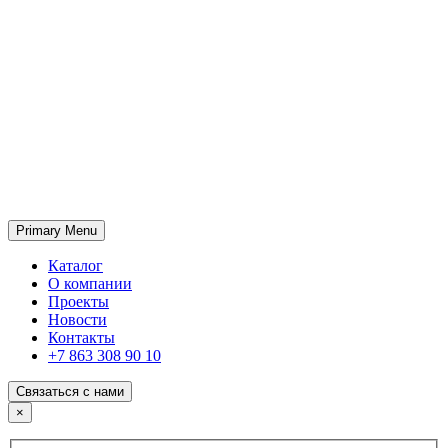
Primary Menu
ГК «SABONE»
Оптовые поставки отделочных материалов и оборудования
Каталог
О компании
Проекты
Новости
Контакты
+7 863 308 90 10
Связаться с нами
×