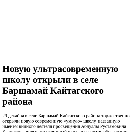
Новую ультрасовременную
школу открыли в селе
Баршамай Кайтагского
района
29 декабря в селе Баршамай Кайтагского района торжественно
открыли новую современную «умную» школу, названную
именем видного деятеля просвещения Абдуллы Рустамовича
Качмасова, внесшего огромный вклад в развитие образования