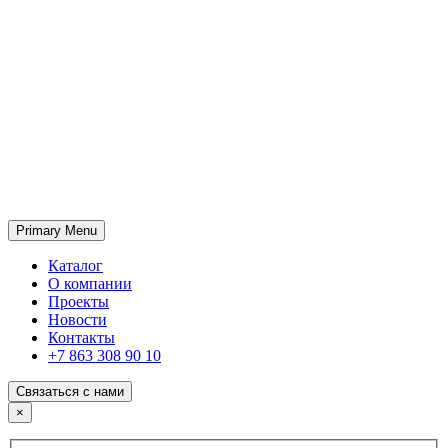
Primary Menu
ГК «SABONE»
Оптовые поставки отделочных материалов и оборудования
Каталог
О компании
Проекты
Новости
Контакты
+7 863 308 90 10
Связаться с нами
×