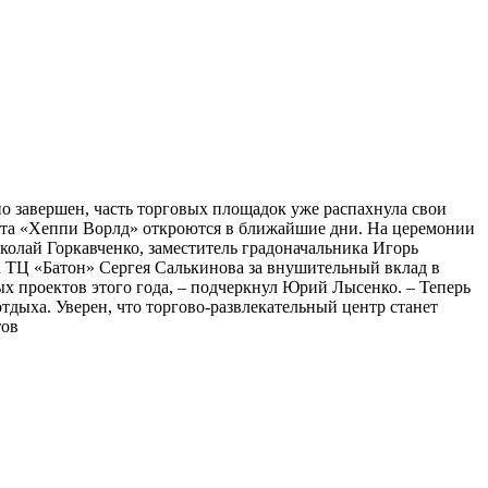
но завершен, часть торговых площадок уже распахнула свои
мната «Хеппи Ворлд» откроются в ближайшие дни. На церемонии
колай Горкавченко, заместитель градоначальника Игорь
а ТЦ «Батон» Сергея Салькинова за внушительный вклад в
х проектов этого года, – подчеркнул Юрий Лысенко. – Теперь
тдыха. Уверен, что торгово-развлекательный центр станет
тов