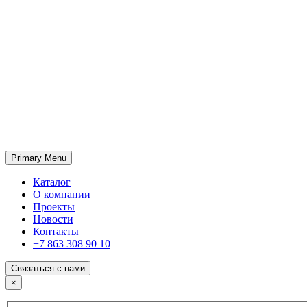
Primary Menu
ГК «SABONE»
Оптовые поставки отделочных материалов и оборудования
Каталог
О компании
Проекты
Новости
Контакты
+7 863 308 90 10
Связаться с нами
×