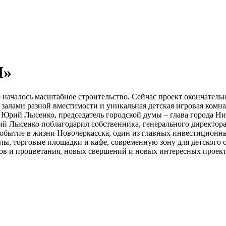
Н»
о началось масштабное строительство. Сейчас проект окончатель
ью залами разной вместимости и уникальная детская игровая ко
Юрий Лысенко, председатель городской думы – глава города Ни
ий Лысенко поблагодарил собственника, генерального директор
событие в жизни Новочеркасска, один из главных инвестиционны
ы, торговые площадки и кафе, современную зону для детского о
хов и процветания, новых свершений и новых интересных проек