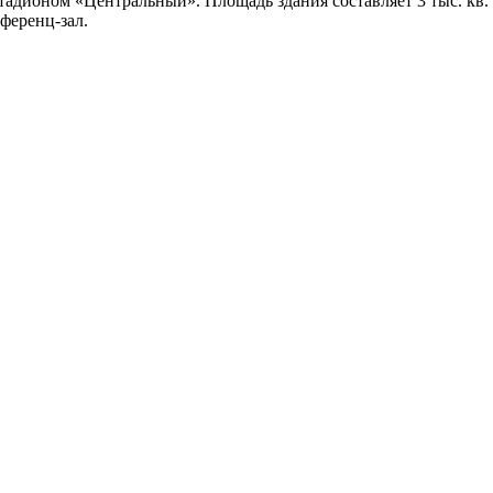
стадионом «Центральный». Площадь здания составляет 3 тыс. кв.
ференц-зал.