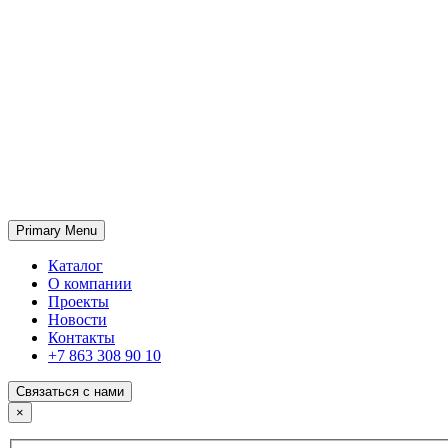
Primary Menu
ГК «SABONE»
Оптовые поставки отделочных материалов и оборудования
Каталог
О компании
Проекты
Новости
Контакты
+7 863 308 90 10
Связаться с нами
×