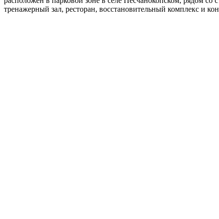
расположен в парковой зоне в селе Песчанокопском, рядом со 
тренажерный зал, ресторан, восстановительный комплекс и кон